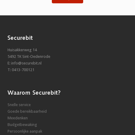
Securebit
Huisakkerweg 14
5492 TK Sint-Oedenrode
E: info@securebit.nl
T: 0413-700121
Waarom Securebit?
Snelle service
Goede bereikbaarheid
Meedenken
Budgetbewaking
Persoonlijke aanpak