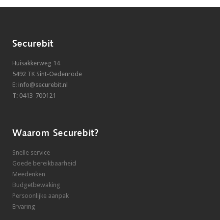
Securebit
Huisakkerweg 14
5492 TK Sint-Oedenrode
E: info@securebit.nl
T: 0413-700121
Waarom Securebit?
Snelle service
Goede bereikbaarheid
Meedenken
Budgetbewaking
Persoonlijke aanpak
Ervaring