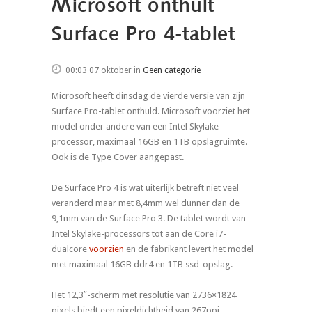
Microsoft onthult
Surface Pro 4-tablet
00:03 07 oktober
in
Geen categorie
Microsoft heeft dinsdag de vierde versie van zijn
Surface Pro-tablet onthuld. Microsoft voorziet het
model onder andere van een Intel Skylake-
processor, maximaal 16GB en 1TB opslagruimte.
Ook is de Type Cover aangepast.
De Surface Pro 4 is wat uiterlijk betreft niet veel
veranderd maar met 8,4mm wel dunner dan de
9,1mm van de Surface Pro 3. De tablet wordt van
Intel Skylake-processors tot aan de Core i7-
dualcore
voorzien
en de fabrikant levert het model
met maximaal 16GB ddr4 en 1TB ssd-opslag.
Het 12,3″-scherm met resolutie van 2736×1824
pixels biedt een pixeldichtheid van 267ppi.