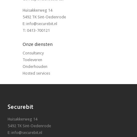
Huisakkerweg 14
5492 TK Sint-Oedenrode
E: info@securebit.nl
T: 0413-700121
Onze diensten
Consultancy
Toeleveren
Onderhouden
Hosted services
Securebit
Huisakkerweg 14
5492 TK Sint-Oedenrode
E: info@securebit.nl