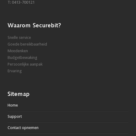
T: 0413-700121
Waarom Securebit?
Snelle service
Goede bereikbaarheid
Meedenken
Budgetbewaking
Persoonlijke aanpak
Ervaring
Sitemap
Home
Support
Contact opnemen